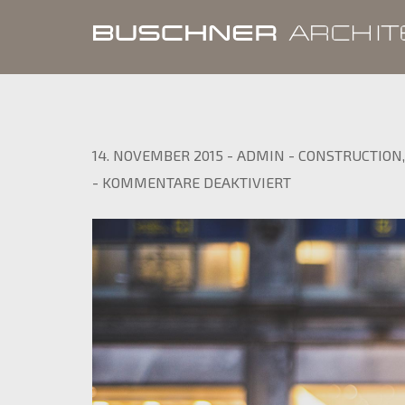
14. NOVEMBER 2015
-
ADMIN
-
CONSTRUCTION
F
-
KOMMENTARE DEAKTIVIERT
Ü
R
S
T
U
N
N
I
N
G
P
H