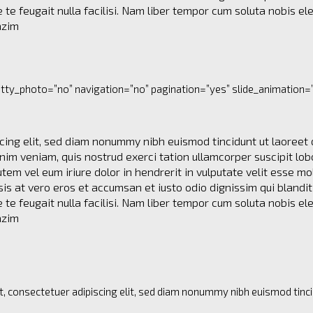
 te feugait nulla facilisi. Nam liber tempor cum soluta nobis el
azim
etty_photo=”no” navigation=”no” pagination=”yes” slide_animation=”
cing elit, sed diam nonummy nibh euismod tincidunt ut laoreet 
im veniam, quis nostrud exerci tation ullamcorper suscipit lob
em vel eum iriure dolor in hendrerit in vulputate velit esse mo
isis at vero eros et accumsan et iusto odio dignissim qui blandit
 te feugait nulla facilisi. Nam liber tempor cum soluta nobis el
azim
 consectetuer adipiscing elit, sed diam nonummy nibh euismod tinci