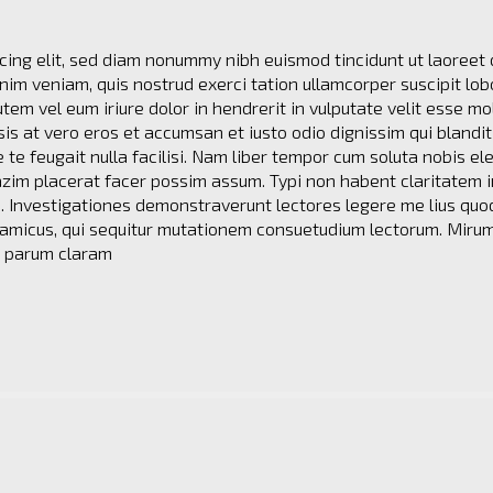
cing elit, sed diam nonummy nibh euismod tincidunt ut laoreet 
im veniam, quis nostrud exerci tation ullamcorper suscipit lob
em vel eum iriure dolor in hendrerit in vulputate velit esse mo
isis at vero eros et accumsan et iusto odio dignissim qui blandit
 te feugait nulla facilisi. Nam liber tempor cum soluta nobis el
zim placerat facer possim assum. Typi non habent claritatem i
em. Investigationes demonstraverunt lectores legere me lius quod
namicus, qui sequitur mutationem consuetudium lectorum. Miru
s parum claram