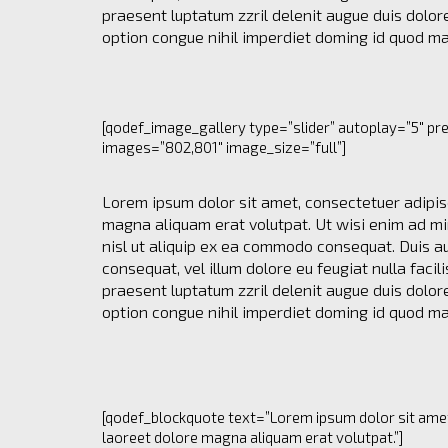
I
praesent luptatum zzril delenit augue duis dolore
G
option congue nihil imperdiet doming id quod m
N
E
D
C
I
[qodef_image_gallery type=”slider” autoplay=”5″ pr
T
images=”802,801″ image_size=”full”]
I
E
Lorem ipsum dolor sit amet, consectetuer adipis
S
magna aliquam erat volutpat. Ut wisi enim ad min
nisl ut aliquip ex ea commodo consequat. Duis aut
consequat, vel illum dolore eu feugiat nulla facil
praesent luptatum zzril delenit augue duis dolore
option congue nihil imperdiet doming id quod m
[qodef_blockquote text=”Lorem ipsum dolor sit amet,
laoreet dolore magna aliquam erat volutpat.”]