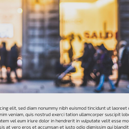
cing elit, sed diam nonummy nibh euismod tincidunt ut laoreet 
im veniam, quis nostrud exerci tation ullamcorper suscipit lob
em vel eum iriure dolor in hendrerit in vulputate velit esse mo
isis at vero eros et accumsan et iusto odio dignissim qui blandit