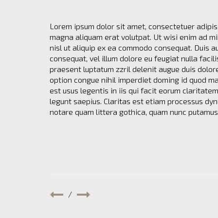
Lorem ipsum dolor sit amet, consectetuer adipis
magna aliquam erat volutpat. Ut wisi enim ad min
nisl ut aliquip ex ea commodo consequat. Duis aut
consequat, vel illum dolore eu feugiat nulla facil
praesent luptatum zzril delenit augue duis dolore
option congue nihil imperdiet doming id quod ma
est usus legentis in iis qui facit eorum claritat
legunt saepius. Claritas est etiam processus dy
notare quam littera gothica, quam nunc putamu
/