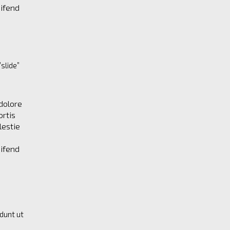
eifend
slide”
dolore
ortis
lestie
eifend
dunt ut