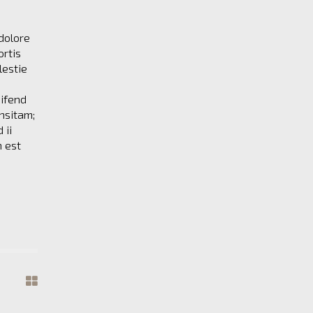
dolore
ortis
lestie
eifend
nsitam;
 ii
m est