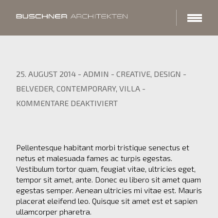
25. AUGUST 2014
-
ADMIN
-
CREATIVE
,
DESIGN
-
BELVEDER
,
CONTEMPORARY
,
VILLA
-
F
KOMMENTARE DEAKTIVIERT
Ü
R
B
R
Pellentesque habitant morbi tristique senectus et
I
netus et malesuada fames ac turpis egestas.
C
Vestibulum tortor quam, feugiat vitae, ultricies eget,
K
tempor sit amet, ante. Donec eu libero sit amet quam
H
egestas semper. Aenean ultricies mi vitae est. Mauris
O
U
placerat eleifend leo. Quisque sit amet est et sapien
S
ullamcorper pharetra.