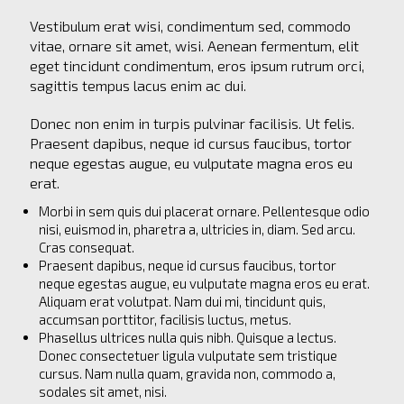
E
B
Vestibulum erat wisi, condimentum sed, commodo
Y
vitae, ornare sit amet, wisi. Aenean fermentum, elit
A
eget tincidunt condimentum, eros ipsum rutrum orci,
Z
sagittis tempus lacus enim ac dui.
E
V
Donec non enim in turpis pulvinar facilisis. Ut felis.
E
Praesent dapibus, neque id cursus faucibus, tortor
D
neque egestas augue, eu vulputate magna eros eu
O
erat.
D
E
Morbi in sem quis dui placerat ornare. Pellentesque odio
S
nisi, euismod in, pharetra a, ultricies in, diam. Sed arcu.
I
Cras consequat.
G
Praesent dapibus, neque id cursus faucibus, tortor
N
neque egestas augue, eu vulputate magna eros eu erat.
Aliquam erat volutpat. Nam dui mi, tincidunt quis,
accumsan porttitor, facilisis luctus, metus.
Phasellus ultrices nulla quis nibh. Quisque a lectus.
Donec consectetuer ligula vulputate sem tristique
cursus. Nam nulla quam, gravida non, commodo a,
sodales sit amet, nisi.